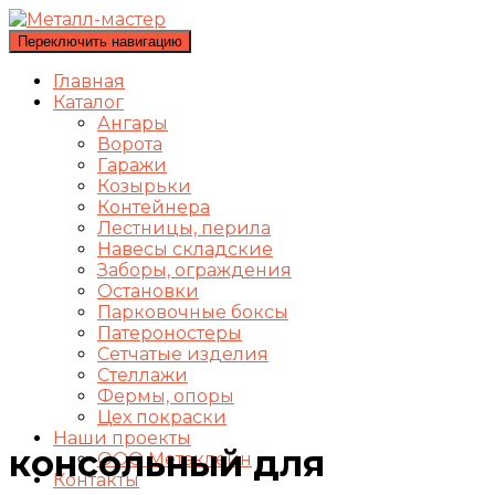
Переключить навигацию
Главная
Каталог
Ангары
Ворота
Гаражи
Козырьки
Контейнера
Лестницы, перила
Навесы складские
Заборы, ограждения
Остановки
Парковочные боксы
Патероностеры
Сетчатые изделия
Стеллажи
Фермы, опоры
Цех покраски
Наши проекты
консольный для
ООО Метаклейн
Контакты