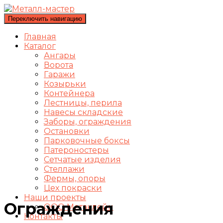
Переключить навигацию
Главная
Каталог
Ангары
Ворота
Гаражи
Козырьки
Контейнера
Лестницы, перила
Навесы складские
Заборы, ограждения
Остановки
Парковочные боксы
Патероностеры
Сетчатые изделия
Стеллажи
Фермы, опоры
Цех покраски
Наши проекты
Ограждения
ООО Метаклейн
Контакты