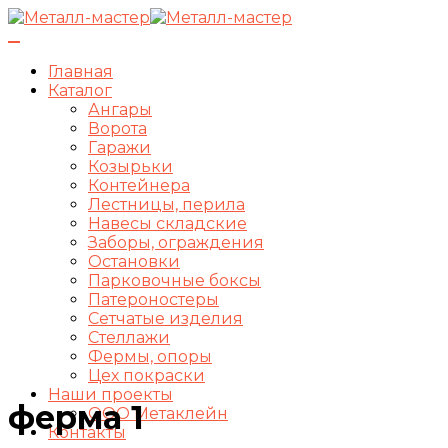
Переключить
навигацию
Главная
Каталог
Ангары
Ворота
Гаражи
Козырьки
Контейнера
Лестницы, перила
Навесы складские
Заборы, ограждения
Остановки
Парковочные боксы
Патероностеры
Сетчатые изделия
Стеллажи
Фермы, опоры
Цех покраски
Наши проекты
ферма 1
ООО Метаклейн
Контакты